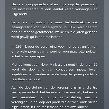
De vereniging groeide snel en in de loop der jaren werd
het instrumentarium een aantal keren vervangen en
uitgebreid.
Begin jaren 60 ontstond er naast het fanfarekorps ook
belangstelling voor het slagwerk. In 1962 werd daarom
een drumband geformeerd, welke enkele jaren geleden
werd gewijzigd in een malletband.
In 1964 kreeg de vereniging voor het eerst uniformen
en enkele jaren daarna werd er een majorette peloton
in het leven geroepen.
Met de komst van Henk Mink als dirigent in de jaren 70
werd de deelname aan concoursen nieuw leven
ingeblazen en werden er in de loop der jaren prachtige
resultaten behaald.
Aan de doelstelling van de vereniging is in al die tijd
weinig veranderd: het beoefenen van muziek; het enige
wat veranderd is, is de samenstelling van de
vereniging. In de loop der jaren zijn er twee onderdelen
bijgekomen, n.l. de malletband en het dweilorkest.