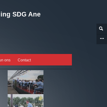
ging SDG Ane


un ons
Contact