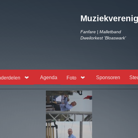
Muziekvereni
Fanfare | Malletband
Dweilorkest 'Bloaswark'
Agenda
Sponsoren
Ste
derdelen
Foto
Z
Z