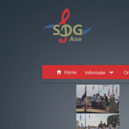

Home
Informatie
On
Z