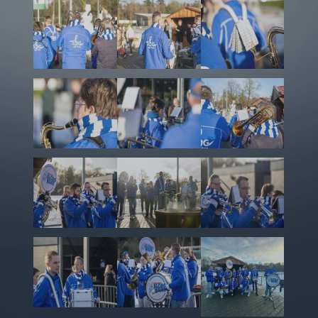
Z
Z
Z